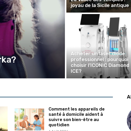
joyau de la Sicile antique
ENTREPRISE
Acheter un laser diode
rka?
professionnel : pourquoi
choisir l’ICONIC Diamond
ICE?
A
Comment les appareils de
santé à domicile aident à
suivre son bien-être au
quotidien