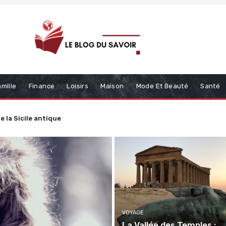
mille
Finance
Loisirs
Maison
Mode Et Beauté
Santé
é à domicile aident à suivre son bien-être au quotidien
VOYAGE
La Vallée des Temples :