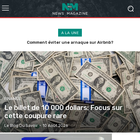
A LA UNE
Comment soulager l’arthrose de son chien au quotidien ?
Comment éviter une arnaque sur Airbnb?
FINANCE
Le billet de 10 000 dollars: Focus sur
cette coupure rare
Le Blog Du Savoir
-
10 Août 2026