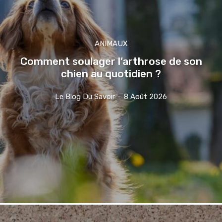
ANIMAUX
Comment soulager l’arthrose de son
chien au quotidien ?
Le Blog Du Savoir
-
8 Août 2026