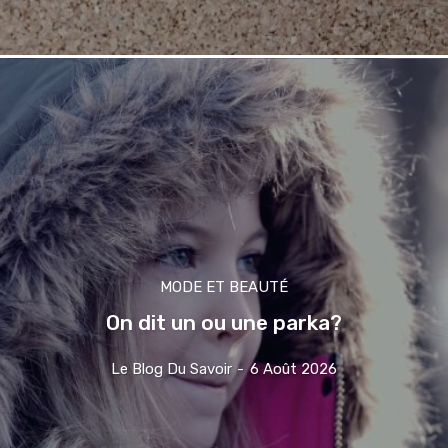
MODE ET BEAUTÉ
On dit un ou une parka?
Le Blog Du Savoir
-
6 Août 2026