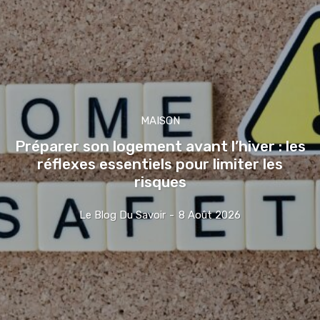
MAISON
Préparer son logement avant l’hiver : les
réflexes essentiels pour limiter les
risques
Le Blog Du Savoir
-
8 Août 2026