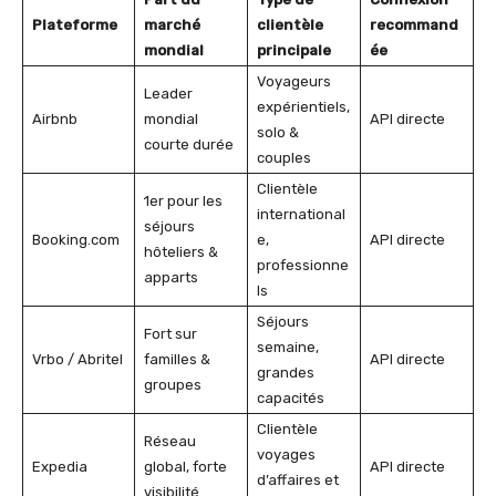
Plateforme
marché
clientèle
recommand
mondial
principale
ée
Voyageurs
Leader
expérientiels,
Airbnb
mondial
API directe
solo &
courte durée
couples
Clientèle
1er pour les
international
séjours
Booking.com
e,
API directe
hôteliers &
professionne
apparts
ls
Séjours
Fort sur
semaine,
Vrbo / Abritel
familles &
API directe
grandes
groupes
capacités
Clientèle
Réseau
voyages
Expedia
global, forte
API directe
d’affaires et
visibilité