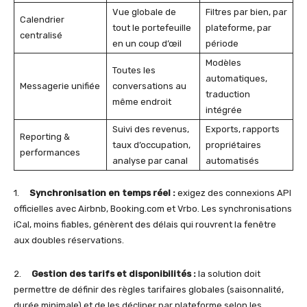
Vue globale de
Filtres par bien, par
Calendrier
tout le portefeuille
plateforme, par
centralisé
en un coup d’œil
période
Modèles
Toutes les
automatiques,
Messagerie unifiée
conversations au
traduction
même endroit
intégrée
Suivi des revenus,
Exports, rapports
Reporting &
taux d’occupation,
propriétaires
performances
analyse par canal
automatisés
1.
Synchronisation en temps réel :
exigez des connexions API
officielles avec Airbnb, Booking.com et Vrbo. Les synchronisations
iCal, moins fiables, génèrent des délais qui rouvrent la fenêtre
aux doubles réservations.
2.
Gestion des tarifs et disponibilités :
la solution doit
permettre de définir des règles tarifaires globales (saisonnalité,
durée minimale) et de les décliner par plateforme selon les