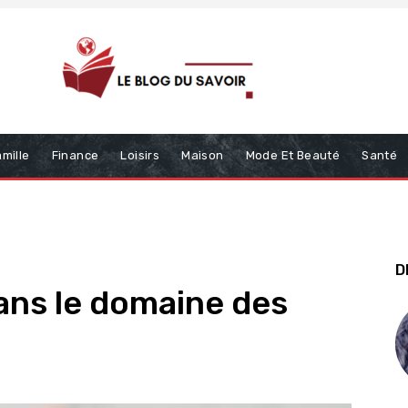
mille
Finance
Loisirs
Maison
Mode Et Beauté
Santé
D
ans le domaine des