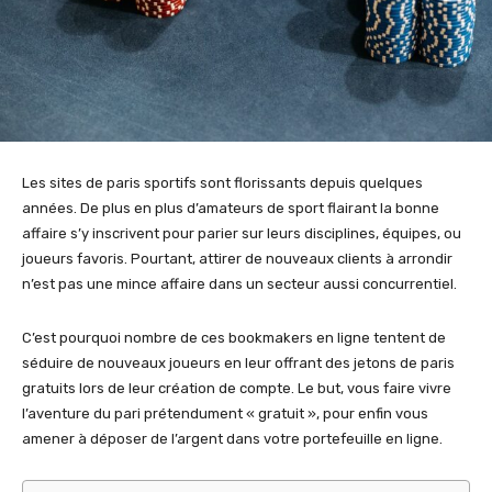
Les sites de paris sportifs sont florissants depuis quelques
années. De plus en plus d’amateurs de sport flairant la bonne
affaire s’y inscrivent pour parier sur leurs disciplines, équipes, ou
joueurs favoris. Pourtant, attirer de nouveaux clients à arrondir
n’est pas une mince affaire dans un secteur aussi concurrentiel.
C’est pourquoi nombre de ces bookmakers en ligne tentent de
séduire de nouveaux joueurs en leur offrant des jetons de paris
gratuits lors de leur création de compte. Le but, vous faire vivre
l’aventure du pari prétendument « gratuit », pour enfin vous
amener à déposer de l’argent dans votre portefeuille en ligne.