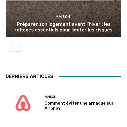
MAISON
Préparer son logement avant l’hiver : les
réflexes essentiels pour limiter les risques
DERNIERS ARTICLES
MAISON
Comment éviter une arnaque sur
Airbnb?