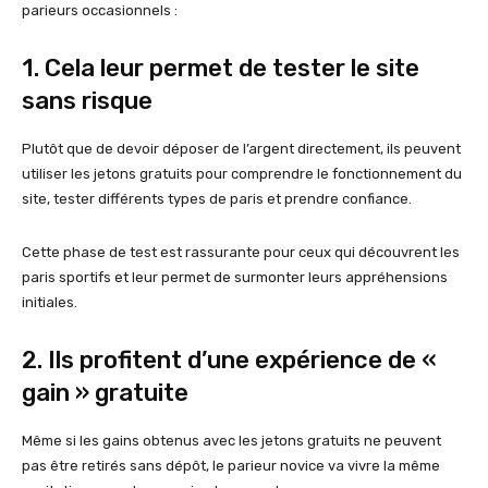
parieurs occasionnels :
1. Cela leur permet de tester le site
sans risque
Plutôt que de devoir déposer de l’argent directement, ils peuvent
utiliser les jetons gratuits pour comprendre le fonctionnement du
site, tester différents types de paris et prendre confiance.
Cette phase de test est rassurante pour ceux qui découvrent les
paris sportifs et leur permet de surmonter leurs appréhensions
initiales.
2. Ils profitent d’une expérience de «
gain » gratuite
Même si les gains obtenus avec les jetons gratuits ne peuvent
pas être retirés sans dépôt, le parieur novice va vivre la même