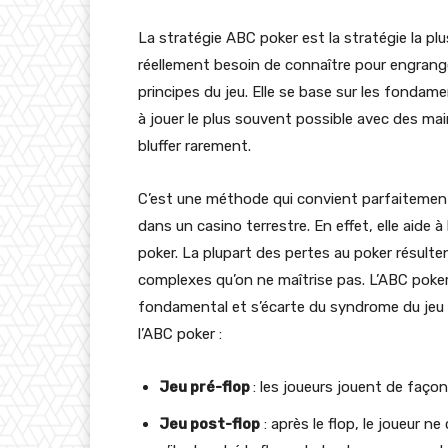
La stratégie ABC poker est la stratégie la plu
réellement besoin de connaître pour engranger
principes du jeu. Elle se base sur les fondam
à jouer le plus souvent possible avec des mai
bluffer rarement.
C’est une méthode qui convient parfaitemen
dans un casino terrestre. En effet, elle aide à
poker. La plupart des pertes au poker résult
complexes qu’on ne maîtrise pas. L’ABC poker
fondamental et s’écarte du syndrome du jeu f
l’ABC poker :
Jeu pré-flop
: les joueurs jouent de façon
Jeu post-flop
: après le flop, le joueur ne