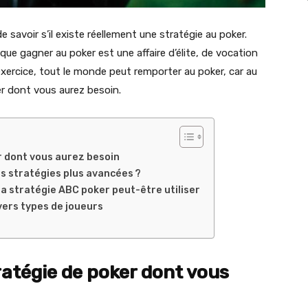
savoir s’il existe réellement une stratégie au poker.
que gagner au poker est une affaire d’élite, de vocation
exercice, tout le monde peut remporter au poker, car au
ker dont vous aurez besoin.
er dont vous aurez besoin
es stratégies plus avancées ?
la stratégie ABC poker peut-être utiliser
vers types de joueurs
tratégie de poker dont vous