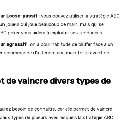
eur Loose-passif
: vous pouvez utiliser la stratégie ABC
un joueur qui joue beaucoup de main, mais qui se
BC poker vous aidera à exploiter ses tendances.
eur agressif
: on a pour habitude de bluffer face à un
oker recommande d’attendre une main forte avant de
t de vaincre divers types de
aurez besoin de connaitre, car elle permet de vaincre
cipaux types de joueurs avec lesquels la stratégie ABC