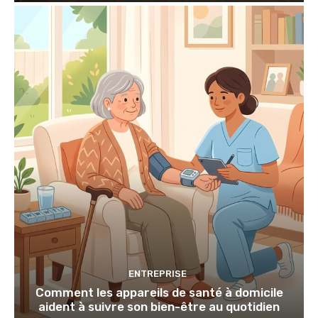
ENTREPRISE
Comment les appareils de santé à domicile
aident à suivre son bien-être au quotidien