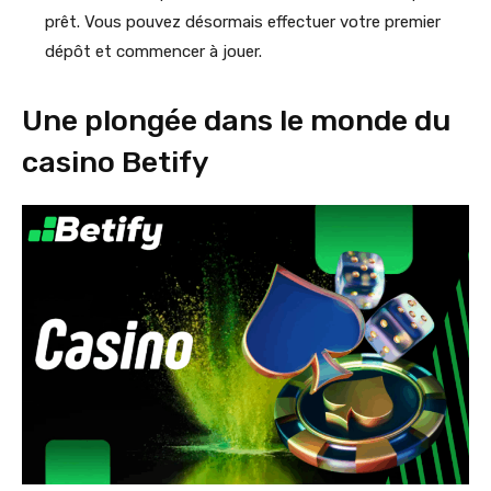
prêt. Vous pouvez désormais effectuer votre premier
dépôt et commencer à jouer.
Une plongée dans le monde du
casino Betify