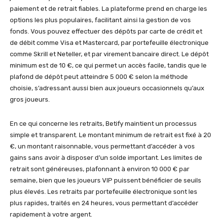
paiement et de retrait fiables. La plateforme prend en charge les
options les plus populaires, facilitant ainsi la gestion de vos
fonds. Vous pouvez effectuer des dépôts par carte de crédit et
de débit comme Visa et Mastercard, par portefeuille électronique
comme Skrill et Neteller, et par virement bancaire direct. Le dépôt
minimum est de 10 €, ce qui permet un accès facile, tandis que le
plafond de dépôt peut atteindre 5 000 € selon la méthode
choisie, s’adressant aussi bien aux joueurs occasionnels qu’aux
gros joueurs.
En ce qui concerne les retraits, Betify maintient un processus
simple et transparent. Le montant minimum de retrait est fixé à 20
€, un montant raisonnable, vous permettant d’accéder à vos
gains sans avoir à disposer d’un solde important. Les limites de
retrait sont généreuses, plafonnant à environ 10 000 € par
semaine, bien que les joueurs VIP puissent bénéficier de seuils
plus élevés. Les retraits par portefeuille électronique sont les
plus rapides, traités en 24 heures, vous permettant d’accéder
rapidement à votre argent.