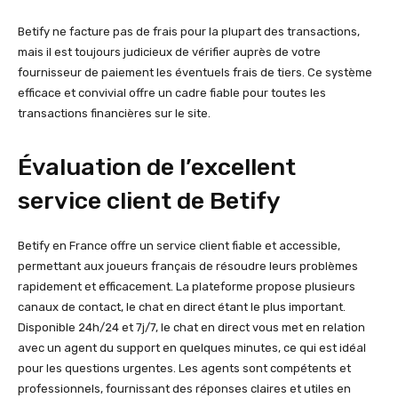
Betify ne facture pas de frais pour la plupart des transactions,
mais il est toujours judicieux de vérifier auprès de votre
fournisseur de paiement les éventuels frais de tiers. Ce système
efficace et convivial offre un cadre fiable pour toutes les
transactions financières sur le site.
Évaluation de l’excellent
service client de Betify
Betify en France offre un service client fiable et accessible,
permettant aux joueurs français de résoudre leurs problèmes
rapidement et efficacement. La plateforme propose plusieurs
canaux de contact, le chat en direct étant le plus important.
Disponible 24h/24 et 7j/7, le chat en direct vous met en relation
avec un agent du support en quelques minutes, ce qui est idéal
pour les questions urgentes. Les agents sont compétents et
professionnels, fournissant des réponses claires et utiles en