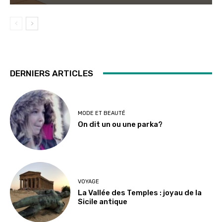
DERNIERS ARTICLES
MODE ET BEAUTÉ
On dit un ou une parka?
VOYAGE
La Vallée des Temples : joyau de la
Sicile antique