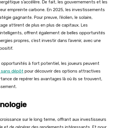
énergétique s’accélère. De fait, les gouvernements et les
e leur empreinte carbone. En 2025, les investissements
égie gagnante. Pour preuve, l’éolien, le solaire,
age attirent de plus en plus de capitaux. Les
intelligents, offrent également de belles opportunités
rgies propres, c’est investir dans l’avenir, avec une
ositif.
opportunités à fort potentiel, les joueurs peuvent
s sans dépôt
pour découvrir des options attractives
portance de repérer les avantages là où ils se trouvent,
issement.
hnologie
 croissance sur le long terme, offrant aux investisseurs
ille et de générer des rendements intéressants. Et pour