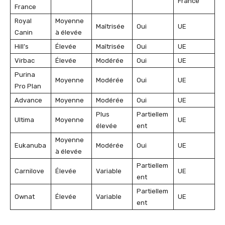
France
France
Royal
Moyenne
Maîtrisée
Oui
UE
Canin
à élevée
Hill’s
Élevée
Maîtrisée
Oui
UE
Virbac
Élevée
Modérée
Oui
UE
Purina
Moyenne
Modérée
Oui
UE
Pro Plan
Advance
Moyenne
Modérée
Oui
UE
Plus
Partiellem
Ultima
Moyenne
UE
élevée
ent
Moyenne
Eukanuba
Modérée
Oui
UE
à élevée
Partiellem
Carnilove
Élevée
Variable
UE
ent
Partiellem
Ownat
Élevée
Variable
UE
ent