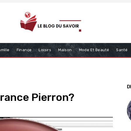
mille
Finance
Loisirs
Maison
Mode Et Beauté
Santé
D
France Pierron?