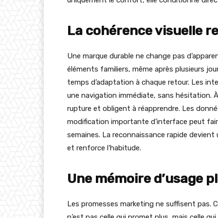
uniquement le confort, elle conditionne direct
La cohérence visuelle r
Une marque durable ne change pas d’apparenc
éléments familiers, même après plusieurs jours 
temps d’adaptation à chaque retour. Les in
une navigation immédiate, sans hésitation. 
rupture et obligent à réapprendre. Les donné
modification importante d’interface peut fai
semaines. La reconnaissance rapide devient un 
et renforce l’habitude.
Une mémoire d’usage pl
Les promesses marketing ne suffisent pas. Ce
n’est pas celle qui promet plus, mais celle qu