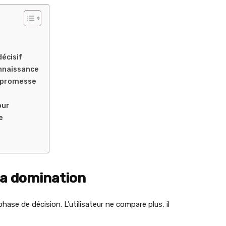
écisif
onnaissance
a promesse
our
e
 la domination
hase de décision. L’utilisateur ne compare plus, il