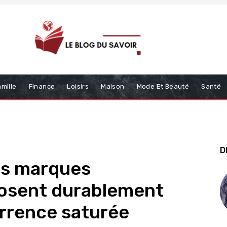
mille
Finance
Loisirs
Maison
Mode Et Beauté
Santé
D
es marques
osent durablement
rrence saturée