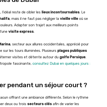
 l’idéal reste de cibler les
lieux incontournables
. Le
halifa
, mais il ne faut pas négliger la
vieille ville
où se
couleurs. Adapter son trajet aux meilleurs points
 d’une
visite express
.
Marina
, secteur aux allures occidentales, apprécié pour
 sur les tours illuminées. Plusieurs
plages publiques
alterner visites et détente autour du
golfe Persique
.
tropole fascinante,
consultez Dubai en quelques jours :
ier pendant un séjour court ?
hacun offrant une ambiance différente. Selon le rythme
ner deux ou trois
secteurs clés
afin de varier les