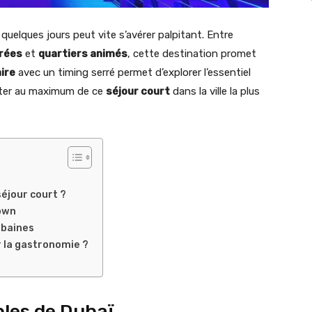
uelques jours peut vite s’avérer palpitant. Entre
orées
et
quartiers animés
, cette destination promet
aire
avec un timing serré permet d’explorer l’essentiel
iter au maximum de ce
séjour court
dans la ville la plus
séjour court ?
town
rbaines
r la gastronomie ?
bles de Dubaï