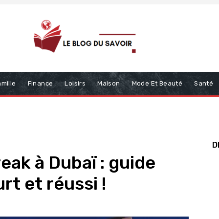
mille
Finance
Loisirs
Maison
Mode Et Beauté
Santé
D
reak à Dubaï : guide
rt et réussi !