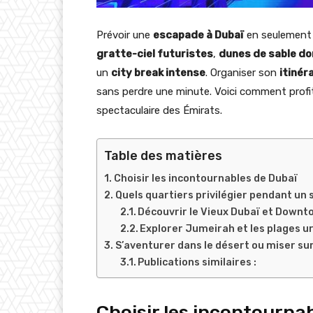
Prévoir une
escapade à Dubaï
en seulement q
gratte-ciel futuristes
,
dunes de sable d
un
city break intense
. Organiser son
itinér
sans perdre une minute. Voici comment prof
spectaculaire des Émirats.
Table des matières
Choisir les incontournables de Dubaï
Quels quartiers privilégier pendant un 
Découvrir le Vieux Dubaï et Down
Explorer Jumeirah et les plages u
S’aventurer dans le désert ou miser su
Publications similaires :
Choisir les incontourna