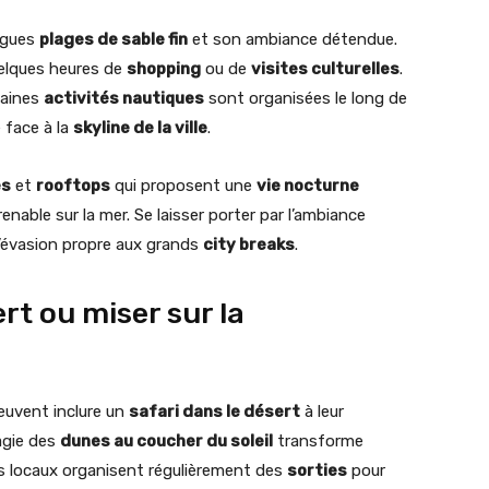
ongues
plages de sable fin
et son ambiance détendue.
uelques heures de
shopping
ou de
visites culturelles
.
taines
activités nautiques
sont organisées le long de
 face à la
skyline de la ville
.
es
et
rooftops
qui proposent une
vie nocturne
nable sur la mer. Se laisser porter par l’ambiance
’évasion propre aux grands
city breaks
.
rt ou miser sur la
euvent inclure un
safari dans le désert
à leur
agie des
dunes au coucher du soleil
transforme
s locaux organisent régulièrement des
sorties
pour