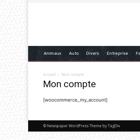
Animaux
Auto
Divers
Entreprise
Fa
Accueil
Mon compte
Mon compte
[woocommerce_my_account]
© Newspaper WordPress Theme by TagDiv