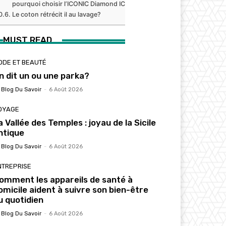
pourquoi choisir l’ICONIC Diamond ICE?
Le coton rétrécit il au lavage?
MUST READ
ODE ET BEAUTÉ
n dit un ou une parka?
 Blog Du Savoir
-
6 Août 2026
OYAGE
a Vallée des Temples : joyau de la Sicile
ntique
 Blog Du Savoir
-
6 Août 2026
NTREPRISE
omment les appareils de santé à
omicile aident à suivre son bien-être
u quotidien
 Blog Du Savoir
-
6 Août 2026