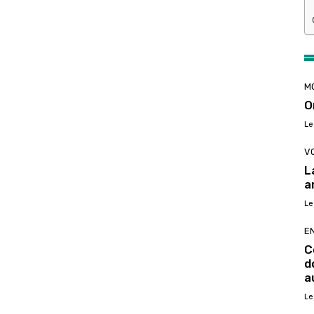
M
O
Le
V
L
a
Le
E
C
d
a
Le