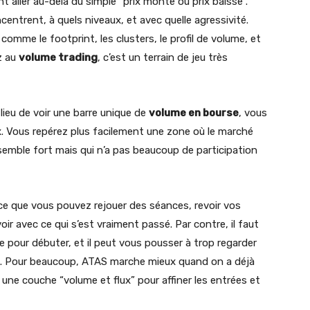
t aller au-delà du simple “prix monte ou prix baisse”.
centrent, à quels niveaux, et avec quelle agressivité.
omme le footprint, les clusters, le profil de volume, et
z au
volume trading
, c’est un terrain de jeu très
 lieu de voir une barre unique de
volume en bourse
, vous
ix. Vous repérez plus facilement une zone où le marché
emble fort mais qui n’a pas beaucoup de participation
ce que vous pouvez rejouer des séances, revoir vos
ir avec ce qui s’est vraiment passé. Par contre, il faut
ple pour débuter, et il peut vous pousser à trop regarder
ires. Pour beaucoup, ATAS marche mieux quand on a déjà
une couche “volume et flux” pour affiner les entrées et