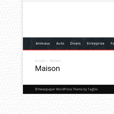
Animaux
Auto
Divers
Entreprise
Fa
Accueil
Maison
Maison
© Newspaper WordPress Theme by TagDiv