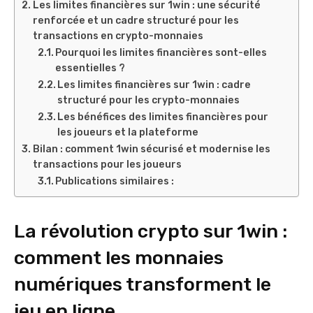
Les limites financières sur 1win : une sécurité
renforcée et un cadre structuré pour les
transactions en crypto-monnaies
Pourquoi les limites financières sont-elles
essentielles ?
Les limites financières sur 1win : cadre
structuré pour les crypto-monnaies
Les bénéfices des limites financières pour
les joueurs et la plateforme
Bilan : comment 1win sécurisé et modernise les
transactions pour les joueurs
Publications similaires :
La révolution crypto sur 1win :
comment les monnaies
numériques transforment le
jeu en ligne