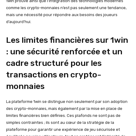
1win prouve ainsi que l’intégration des technologies modernes
comme les crypto-monnaies n’est pas seulement une tendance,
mais une nécessité pour répondre aux besoins des joueurs
d’aujourd’hui.
Les limites financières sur 1win
: une sécurité renforcée et un
cadre structuré pour les
transactions en crypto-
monnaies
La plateforme 1win se distingue non seulement par son adoption
des crypto-monnaies, mais également par la mise en place de
limites financières bien définies. Ces plafonds ne sont pas de
simples contraintes ; ils sont au cœur de la stratégie de la
plateforme pour garantir une expérience de jeu sécurisée et