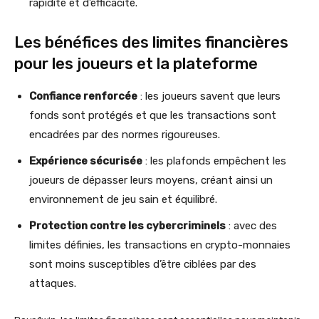
rapidité et d’efficacité.
Les bénéfices des limites financières
pour les joueurs et la plateforme
Confiance renforcée
: les joueurs savent que leurs
fonds sont protégés et que les transactions sont
encadrées par des normes rigoureuses.
Expérience sécurisée
: les plafonds empêchent les
joueurs de dépasser leurs moyens, créant ainsi un
environnement de jeu sain et équilibré.
Protection contre les cybercriminels
: avec des
limites définies, les transactions en crypto-monnaies
sont moins susceptibles d’être ciblées par des
attaques.