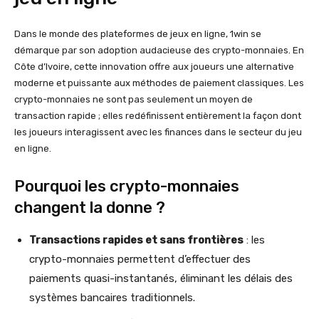
Dans le monde des plateformes de jeux en ligne, 1win se
démarque par son adoption audacieuse des crypto-monnaies. En
Côte d’Ivoire, cette innovation offre aux joueurs une alternative
moderne et puissante aux méthodes de paiement classiques. Les
crypto-monnaies ne sont pas seulement un moyen de
transaction rapide ; elles redéfinissent entièrement la façon dont
les joueurs interagissent avec les finances dans le secteur du jeu
en ligne.
Pourquoi les crypto-monnaies
changent la donne ?
Transactions rapides et sans frontières
: les
crypto-monnaies permettent d’effectuer des
paiements quasi-instantanés, éliminant les délais des
systèmes bancaires traditionnels.