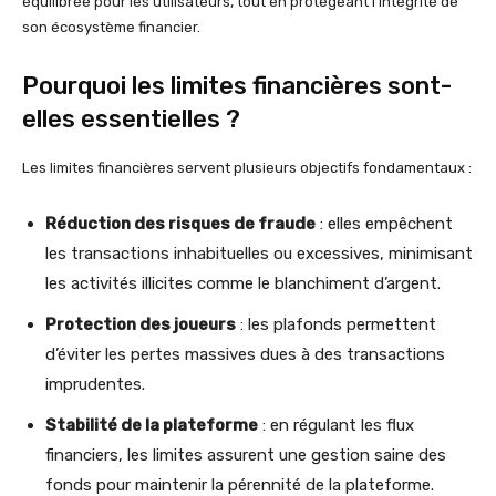
équilibrée pour les utilisateurs, tout en protégeant l’intégrité de
son écosystème financier.
Pourquoi les limites financières sont-
elles essentielles ?
Les limites financières servent plusieurs objectifs fondamentaux :
Réduction des risques de fraude
: elles empêchent
les transactions inhabituelles ou excessives, minimisant
les activités illicites comme le blanchiment d’argent.
Protection des joueurs
: les plafonds permettent
d’éviter les pertes massives dues à des transactions
imprudentes.
Stabilité de la plateforme
: en régulant les flux
financiers, les limites assurent une gestion saine des
fonds pour maintenir la pérennité de la plateforme.