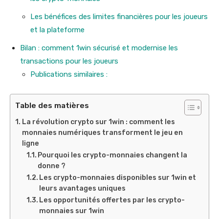
Les bénéfices des limites financières pour les joueurs
et la plateforme
Bilan : comment 1win sécurisé et modernise les
transactions pour les joueurs
Publications similaires :
Table des matières
La révolution crypto sur 1win : comment les
monnaies numériques transforment le jeu en
ligne
Pourquoi les crypto-monnaies changent la
donne ?
Les crypto-monnaies disponibles sur 1win et
leurs avantages uniques
Les opportunités offertes par les crypto-
monnaies sur 1win