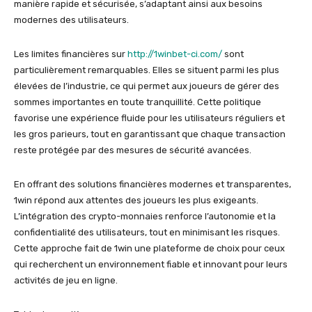
manière rapide et sécurisée, s’adaptant ainsi aux besoins
modernes des utilisateurs.
Les limites financières sur
http://1winbet-ci.com/
sont
particulièrement remarquables. Elles se situent parmi les plus
élevées de l’industrie, ce qui permet aux joueurs de gérer des
sommes importantes en toute tranquillité. Cette politique
favorise une expérience fluide pour les utilisateurs réguliers et
les gros parieurs, tout en garantissant que chaque transaction
reste protégée par des mesures de sécurité avancées.
En offrant des solutions financières modernes et transparentes,
1win répond aux attentes des joueurs les plus exigeants.
L’intégration des crypto-monnaies renforce l’autonomie et la
confidentialité des utilisateurs, tout en minimisant les risques.
Cette approche fait de 1win une plateforme de choix pour ceux
qui recherchent un environnement fiable et innovant pour leurs
activités de jeu en ligne.