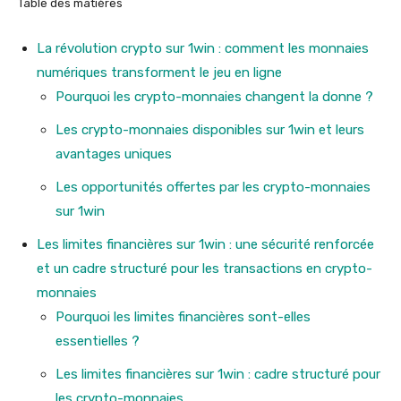
Table des matières
La révolution crypto sur 1win : comment les monnaies
numériques transforment le jeu en ligne
Pourquoi les crypto-monnaies changent la donne ?
Les crypto-monnaies disponibles sur 1win et leurs
avantages uniques
Les opportunités offertes par les crypto-monnaies
sur 1win
Les limites financières sur 1win : une sécurité renforcée
et un cadre structuré pour les transactions en crypto-
monnaies
Pourquoi les limites financières sont-elles
essentielles ?
Les limites financières sur 1win : cadre structuré pour
les crypto-monnaies