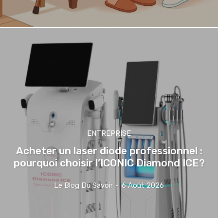
ENTREPRISE
Acheter un laser diode professionnel :
pourquoi choisir l’ICONIC Diamond ICE?
Le Blog Du Savoir
-
6 Août 2026