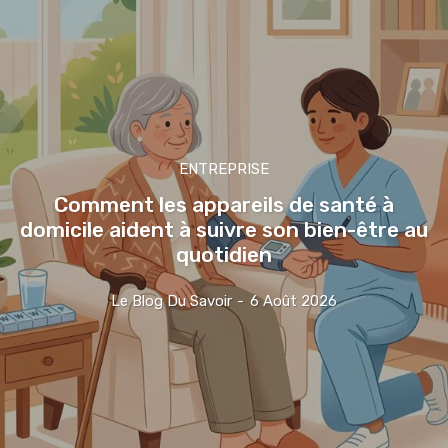
ENTREPRISE
Comment les appareils de santé à
domicile aident à suivre son bien-être au
quotidien
Le Blog Du Savoir
-
6 Août 2026