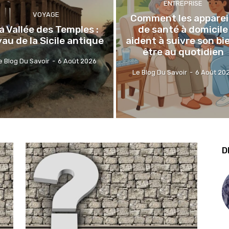
ENTREPRISE
VOYAGE
Comment les apparei
a Vallée des Temples :
de santé à domicile
yau de la Sicile antique
aident à suivre son bi
être au quotidien
e Blog Du Savoir
-
6 Août 2026
Le Blog Du Savoir
-
6 Août 20
D