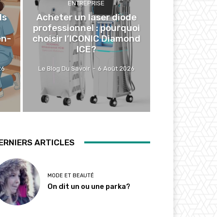
ENTREPRISE
ls
Acheter un laser diode
professionnel : pourquoi
en-
choisir l’ICONIC Diamond
ICE?
26
Le Blog Du Savoir
-
6 Août 2026
ERNIERS ARTICLES
MODE ET BEAUTÉ
On dit un ou une parka?