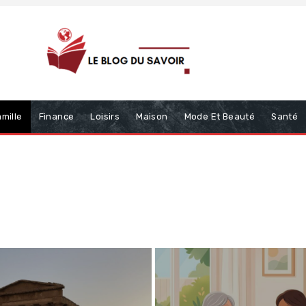
mille
Finance
Loisirs
Maison
Mode Et Beauté
Santé