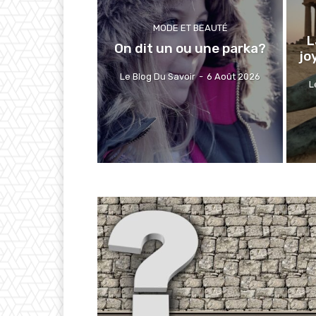
MODE ET BEAUTÉ
L
On dit un ou une parka?
jo
Le Blog Du Savoir
-
6 Août 2026
L