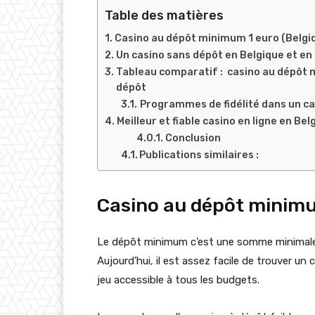
Table des matières
Casino au dépôt minimum 1 euro (Belgi
Un casino sans dépôt en Belgique et en
Tableau comparatif : casino au dépôt m
dépôt
Programmes de fidélité dans un ca
Meilleur et fiable casino en ligne en Bel
Conclusion
Publications similaires :
Casino au dépôt minimu
Le dépôt minimum c’est une somme minimale 
Aujourd’hui, il est assez facile de trouver un
jeu accessible à tous les budgets.