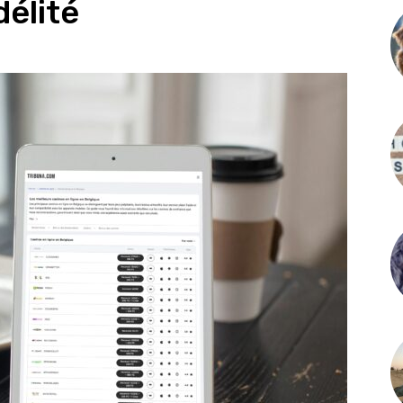
élité