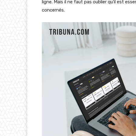
ligne. Mais il ne faut pas oublier qu’il est esse
concernés.