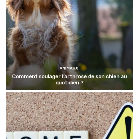
ANIMAUX
Comment soulager l’arthrose de son chien au
quotidien ?