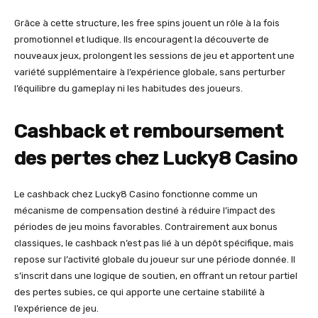
Grâce à cette structure, les free spins jouent un rôle à la fois
promotionnel et ludique. Ils encouragent la découverte de
nouveaux jeux, prolongent les sessions de jeu et apportent une
variété supplémentaire à l’expérience globale, sans perturber
l’équilibre du gameplay ni les habitudes des joueurs.
Cashback et remboursement
des pertes chez Lucky8 Casino
Le cashback chez Lucky8 Casino fonctionne comme un
mécanisme de compensation destiné à réduire l’impact des
périodes de jeu moins favorables. Contrairement aux bonus
classiques, le cashback n’est pas lié à un dépôt spécifique, mais
repose sur l’activité globale du joueur sur une période donnée. Il
s’inscrit dans une logique de soutien, en offrant un retour partiel
des pertes subies, ce qui apporte une certaine stabilité à
l’expérience de jeu.