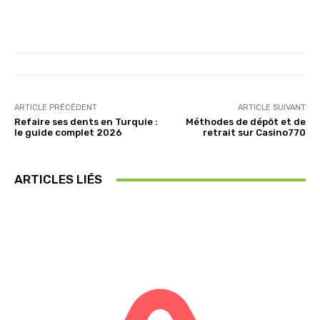
ARTICLE PRÉCÉDENT
ARTICLE SUIVANT
Refaire ses dents en Turquie :
Méthodes de dépôt et de
le guide complet 2026
retrait sur Casino770
ARTICLES LIÉS