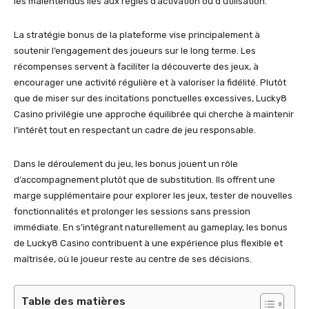
les malentendus liés aux règles d’activation ou d’utilisation.
La stratégie bonus de la plateforme vise principalement à
soutenir l’engagement des joueurs sur le long terme. Les
récompenses servent à faciliter la découverte des jeux, à
encourager une activité régulière et à valoriser la fidélité. Plutôt
que de miser sur des incitations ponctuelles excessives, Lucky8
Casino privilégie une approche équilibrée qui cherche à maintenir
l’intérêt tout en respectant un cadre de jeu responsable.
Dans le déroulement du jeu, les bonus jouent un rôle
d’accompagnement plutôt que de substitution. Ils offrent une
marge supplémentaire pour explorer les jeux, tester de nouvelles
fonctionnalités et prolonger les sessions sans pression
immédiate. En s’intégrant naturellement au gameplay, les bonus
de Lucky8 Casino contribuent à une expérience plus flexible et
maîtrisée, où le joueur reste au centre de ses décisions.
Table des matières