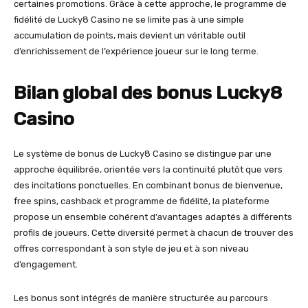
certaines promotions. Grâce à cette approche, le programme de
fidélité de Lucky8 Casino ne se limite pas à une simple
accumulation de points, mais devient un véritable outil
d’enrichissement de l’expérience joueur sur le long terme.
Bilan global des bonus Lucky8
Casino
Le système de bonus de Lucky8 Casino se distingue par une
approche équilibrée, orientée vers la continuité plutôt que vers
des incitations ponctuelles. En combinant bonus de bienvenue,
free spins, cashback et programme de fidélité, la plateforme
propose un ensemble cohérent d’avantages adaptés à différents
profils de joueurs. Cette diversité permet à chacun de trouver des
offres correspondant à son style de jeu et à son niveau
d’engagement.
Les bonus sont intégrés de manière structurée au parcours