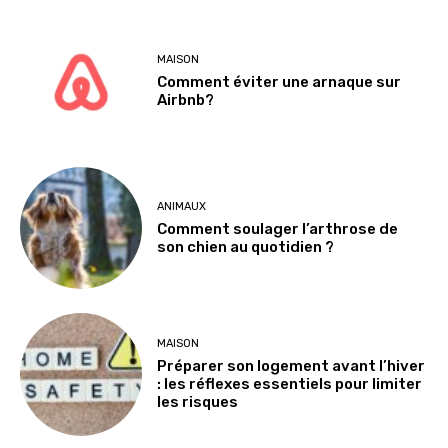
MAISON
Comment éviter une arnaque sur
Airbnb?
ANIMAUX
Comment soulager l’arthrose de
son chien au quotidien ?
MAISON
Préparer son logement avant l’hiver
: les réflexes essentiels pour limiter
les risques