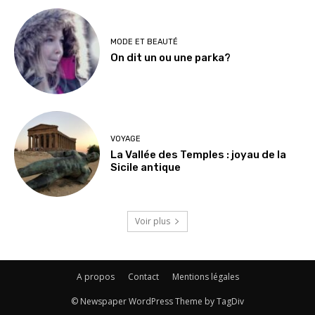
MODE ET BEAUTÉ
On dit un ou une parka?
VOYAGE
La Vallée des Temples : joyau de la
Sicile antique
Voir plus
A propos
Contact
Mentions légales
© Newspaper WordPress Theme by TagDiv