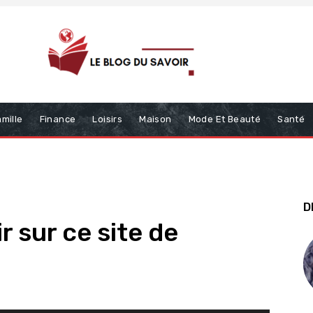
mille
Finance
Loisirs
Maison
Mode Et Beauté
Santé
D
r sur ce site de