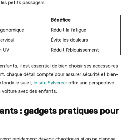
 les petits passagers.
Bénéfice
rgonomique
Réduit la fatigue
ervical
Évite les douleurs
n UV
Réduit l’éblouissement
enfants, il est essentiel de bien choisir ses accessoires
t, chaque détail compte pour assurer sécurité et bien-
ofondir le sujet,
le site Sylverc
ar
offre une perspective
n voiture avec des enfants.
ants : gadgets pratiques pour
uvent rapidement devenir chaotiques si on ne dispose