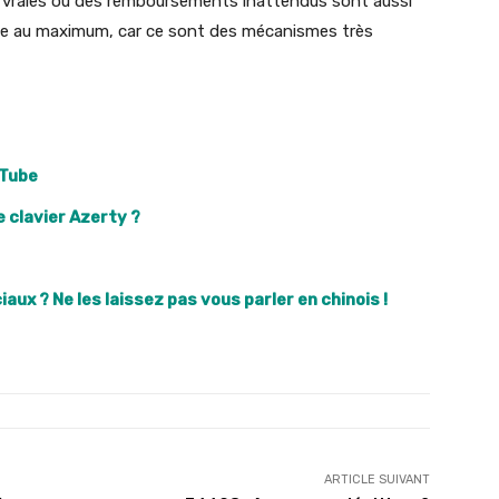
re vraies ou des remboursements inattendus sont aussi
nce au maximum, car ce sont des mécanismes très
uTube
e clavier Azerty ?
aux ? Ne les laissez pas vous parler en chinois !
ARTICLE SUIVANT