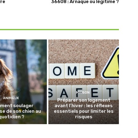
fre
36608 : Arnaque ou légitime ?
MAISON
ANIMAUX
Préparer son logement
ment soulager
avant l’hiver : les réflexes
ose de son chien au
essentiels pour limiter les
quotidien ?
risques